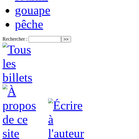
gouape
pêche
Rechercher :