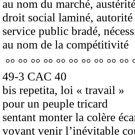
au nom du marché, austérit
droit social laminé, autorité
service public bradé, nécess
au nom de la compétitivité
°° °° °° °° °° °° °° °° °° °°
49-3 CAC 40
bis repetita, loi « travail »
pour un peuple tricard
sentant monter la colère éca
voyant venir l’inévitable c